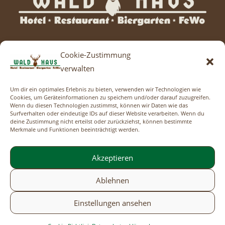
Cookie-Zustimmung
Am Rheinsteig 1
verwalten
56112 Lahnstein
Um dir ein optimales Erlebnis zu bieten, verwenden wir Technologien wie
Cookies, um Geräteinformationen zu speichern und/oder darauf zuzugreifen.
Wenn du diesen Technologien zustimmst, können wir Daten wie das
Surfverhalten oder eindeutige IDs auf dieser Website verarbeiten. Wenn du
deine Zustimmung nicht erteilst oder zurückziehst, können bestimmte
Merkmale und Funktionen beeinträchtigt werden.
Telefon: 02621 187000
E-Mail: info@waldhaus-lahnstein.de
Akzeptieren
Ablehnen
Impressum
Datenschutzerklärung
Cookie-Richtlinie (EU)
Einstellungen ansehen
AGB´s